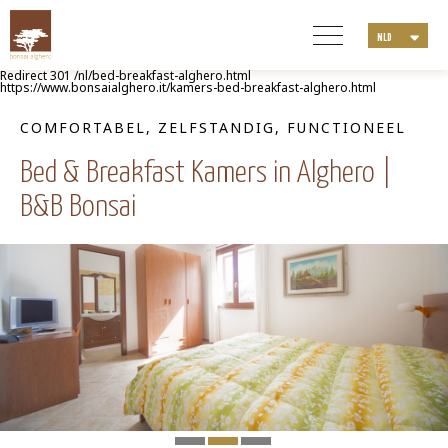
NLD
ITA
Redirect 301 /nl/bed-breakfast-alghero.html
ENG
https://www.bonsaialghero.it/kamers-bed-breakfast-alghero.html
DEU
COMFORTABEL, ZELFSTANDIG, FUNCTIONEEL
FRA
Bed & Breakfast Kamers in Alghero |
B&B Bonsai