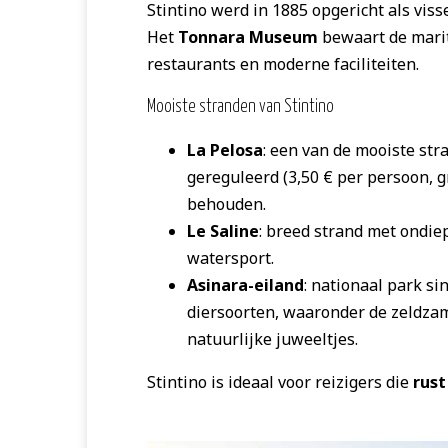
Stintino werd in 1885 opgericht als vis
Het
Tonnara Museum
bewaart de marit
restaurants en moderne faciliteiten.
Mooiste stranden van Stintino
La Pelosa
: een van de mooiste str
gereguleerd (3,50 € per persoon, g
behouden.
Le Saline
: breed strand met ondiep
watersport.
Asinara-eiland
: nationaal park s
diersoorten, waaronder de zeldzame 
natuurlijke juweeltjes.
Stintino is ideaal voor reizigers die
rust