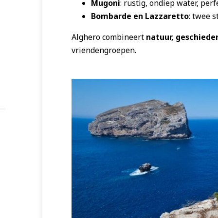
Mugoni
: rustig, ondiep water, per
Bombarde en Lazzaretto
: twee s
Alghero combineert
natuur, geschiede
vriendengroepen.