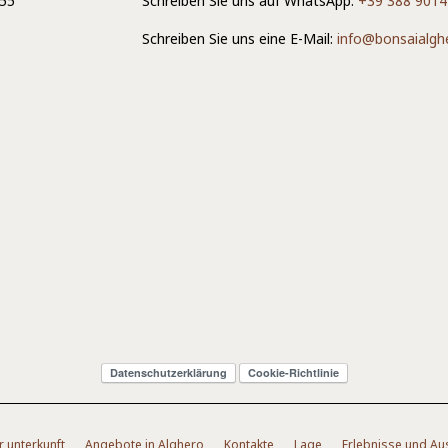
 55
Schreiben Sie uns auf WhatsApp:
+39 388 901
Schreiben Sie uns eine E-Mail:
info@bonsaialghe
Datenschutzerklärung
Cookie-Richtlinie
r unterkunft
Angebote in Alghero
Kontakte
Lage
Erlebnisse und Au