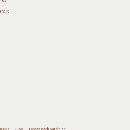
4163
ro.it
sflüge
Blog
Fähren nach Sardinien