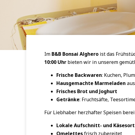
Im
B&B Bonsai Alghero
ist das Frühstü
10:00 Uhr
bieten wir in unserem gemüt
Frische Backwaren
: Kuchen, Plum
Hausgemachte Marmeladen
aus
Frisches Brot und Joghurt
Getränke
: Fruchtsäfte, Teesortim
Für Liebhaber herzhafter Speisen bereit
Lokale Aufschnitt- und Käsesor
Omelettes
frisch zubereitet