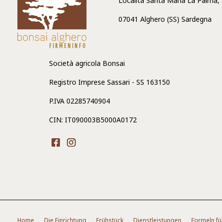
Localitá Santa Maria La Palma,
07041 Alghero (SS) Sardegna
FIRMENINFO
Società agricola Bonsai
Registro Imprese Sassari - SS 163150
P.IVA 02285740904
CIN: IT090003B5000A0172
Home
Die Einrichtung
Frühstück
Dienstleistungen
Formeln fü