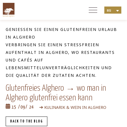
DEU
ITA
ENG
GENIESSEN SIE EINEN GLUTENFREIEN URLAUB I
NLD
N ALGHERO
FRA
VERBRINGEN SIE EINEN STRESSFREIEN
AUFENTHALT IN ALGHERO, WO RESTAURANTS
UND CAFÉS AUF
LEBENSMITTELUNVERTRÄGLICHKEITEN UND
DIE QUALITÄT DER ZUTATEN ACHTEN.
Glutenfreies Alghero → wo man in
Alghero glutenfrei essen kann
KULINARIK & WEIN IN ALGHERO
15
09
24
BACK TO THE BLOG