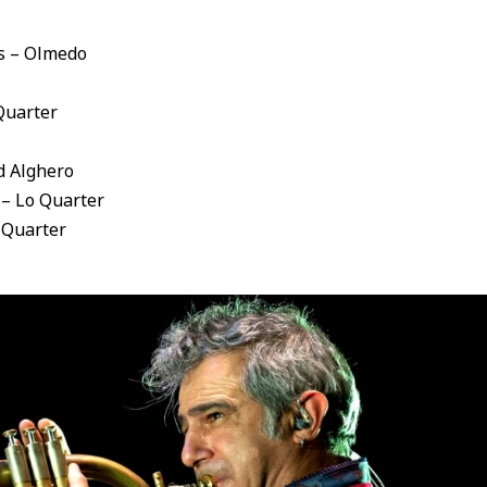
s – Olmedo
 Quarter
d Alghero
 – Lo Quarter
 Quarter